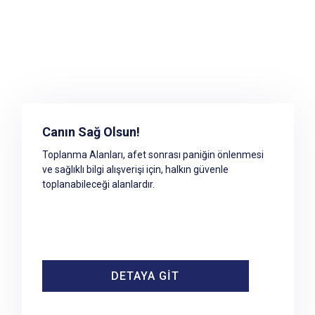
Toplanma Alanına Erişim
Canın Sağ Olsun!
Manisa toplanma alanları
Toplanma Alanları, afet sonrası paniğin önlenmesi
ve sağlıklı bilgi alışverişi için, halkın güvenle
toplanabileceği alanlardır.
DETAYA GİT
DETAYA GİT